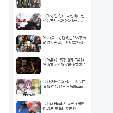
华版398元，推荐配置RTX
Series，Xbox玩家可免费试
2060 SUPER
玩
Xbox第一方游戏在PS5平台
《生化危机9：安魂曲》定
的惊人表现，或将超越索尼
价公布！标准版348元，豪
华版398元，推荐配置RTX
2060 SUPER
《暗黑4》赛季通行证奖励
Xbox第一方游戏在PS5平台
货币甚至不够买最便宜商品
的惊人表现，或将超越索尼
《孤僻爱情喜剧》：视觉恋
侵
《暗黑4》赛季通行证奖励
爱新游 5月5日登陆Steam，
货币甚至不够买最便宜商品
预定也将推出Switch版本
《The Finals》现已推出匹
《孤僻爱情喜剧》：视觉恋
配改进 提高比赛体验
爱新游 5月5日登陆Steam，
预定也将推出Switch版本
《刺客信条：影》潜行机制
《The Finals》现已推出匹
大揭秘：敌人更聪明、更具
配改进 提高比赛体验
挑战性