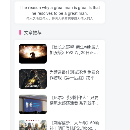
文章推荐
The reason why a great man is great is that
he resolves to be a great man.
伟人之所以伟大，是因为他立志要成为伟大的人
《信长之野望･新生with威力
加强版》PV2 7月20日正式
发售
文章推荐
为营造最佳测试环境 免费合
《信长之野望･新生with威力
作游戏《第一后裔》跨平台
加强版》PV2 7月20日正式
公测延期至9月
发售
《尼尔》系列制作人：只要
为营造最佳测试环境 免费合
横尾太郎还活着 系列就不会
作游戏《第一后裔》跨平台
完结
公测延期至9月
《刺客信条：大革命》60帧
《尼尔》系列制作人：只要
补丁明日登陆PS5/Xbox
横尾太郎还活着 系列就不会
Series，Xbox玩家可免费试
完结
玩
《生化危机9：安魂曲》定
《刺客信条：大革命》60帧
价公布！标准版348元，豪
补丁明日登陆PS5/Xbox