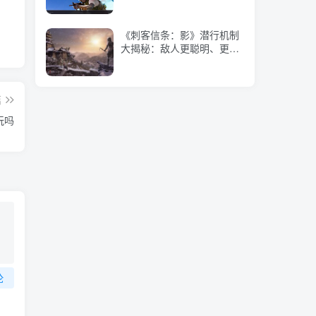
《刺客信条：影》潜行机制
大揭秘：敌人更聪明、更具
挑战性
篇
玩吗
论