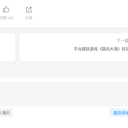
点赞
143
分享
下一
平台跳跃游戏《跳向大海》好
图片
提交评