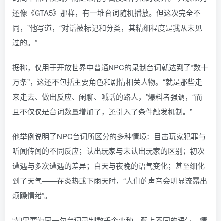
还像《GTA5》那样，有一堆台词随机播放。但这次完全不
同，”他写道，“对话被标记和分类，其精细程度是我从未见
过的。”
据称，仅用于开放世界中普通NPC的录制台词就达到了“数十
万条”，这还不包括主要角色和剧情相关人物。“就是那些走
来走去、做出反应、闲聊、喊话的路人，”爆料者强调，“而
且不仅仅是台词数量增加了，还引入了条件触发机制。”
他举例说明了NPC台词所区分的多种情境：目击玩家犯罪与
听闻传闻的不同反应；认出玩家与未认出玩家的区别；初次
遭遇与多次遭遇的差异；白天与夜晚的语气变化；甚至细化
到了天气——在炎热或下雨天时，“人们的声音会明显流露出
烦躁情绪”。
“如果要为同一句台词录制数千个变种，配上不同的语气、情