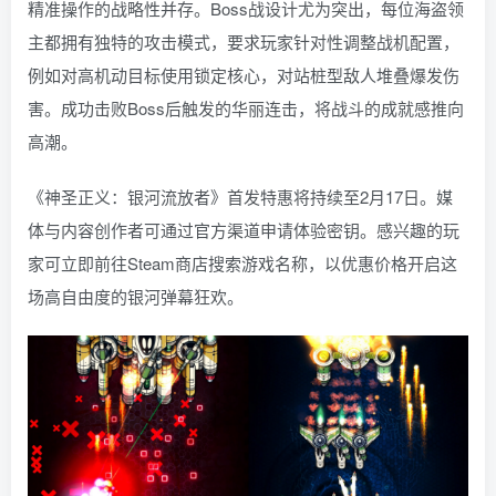
精准操作的战略性并存。Boss战设计尤为突出，每位海盗领
主都拥有独特的攻击模式，要求玩家针对性调整战机配置，
例如对高机动目标使用锁定核心，对站桩型敌人堆叠爆发伤
害。成功击败Boss后触发的华丽连击，将战斗的成就感推向
高潮。
《神圣正义：银河流放者》首发特惠将持续至2月17日。媒
体与内容创作者可通过官方渠道申请体验密钥。感兴趣的玩
家可立即前往Steam商店搜索游戏名称，以优惠价格开启这
场高自由度的银河弹幕狂欢。