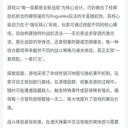
游戏以“每一局都是全新战局”为核心设计，巧妙融合了经典
街机射击的硬核操控与Roguelike玩法的丰富随机性。其核心
驱动力在于“强化核心”系统，玩家可通过搭配不同的核心模
组，自由构建独特的战机流派——无论是追求穿透的激光
流、擅长追踪的导弹流，还是侧重防御或范围爆发，每一种
组合都将带来截然不同的战斗策略与通关体验，真正实现“一
套搭配，一套打法”。
探索层面，游戏采用了非线性银河地图与随机事件机制。玩
家可自主规划航行路线，在清理敌群、收集资源的过程中，
随时可能遭遇隐藏敌人、触发特殊事件或获得稀有强化，确
保每一次冒险旅程都独一无二，极大地提升了游戏的重玩价
值。
战斗体验紧张刺激，在漫天弹幕中灵活穿梭的爽快感与需要