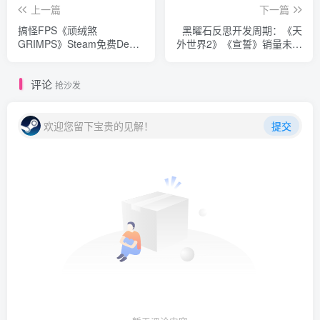
上一篇
下一篇
搞怪FPS《顽绒煞
黑曜石反思开发周期：《天
GRIMPS》Steam免费Demo
外世界2》《宣誓》销量未达
上线，携奇葩武器战玩偶
预期
评论
抢沙发
欢迎您留下宝贵的见解！
提交