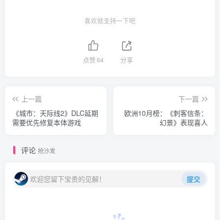
喜欢就支持一下吧
点赞
64
分享
上一篇
下一篇
《城市：天际线2》DLC延期
欧洲10月榜：《刺客信条：
需要优先修复本体游戏
幻景》表现喜人
评论
抢沙发
欢迎您留下宝贵的见解！
提交