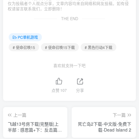
仅为投稿者个人观点分享，文章内容均来自网络和网友投稿，如有侵
权请留言联系我们，立即删除！
THE END
PC单机游戏
# 使命召唤15
# 使命召唤15下载
# 黑色行动4下载
喜欢就支持一下吧
点赞
107
分享
上一篇
下一篇
飞越13号房下载|完整版|上
死亡岛2下载-中文版-免费下
半部 : 感恩篇+下：反击篇|
载-Dead Island 2
学习破解版下载