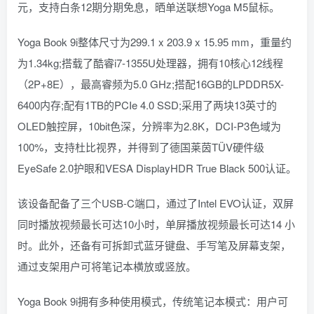
元，支持白条12期分期免息，晒单送联想Yoga M5鼠标。
Yoga Book 9i整体尺寸为299.1 x 203.9 x 15.95 mm，重量约
为1.34kg;搭载了酷睿i7-1355U处理器，拥有10核心12线程
（2P+8E），最高睿频为5.0 GHz;搭配16GB的LPDDR5X-
6400内存;配有1TB的PCIe 4.0 SSD;采用了两块13英寸的
OLED触控屏，10bit色深，分辨率为2.8K，DCI-P3色域为
100%，支持杜比视界，并得到了德国莱茵TÜV硬件级
EyeSafe 2.0护眼和VESA DisplayHDR True Black 500认证。
该设备配备了三个USB-C端口，通过了Intel EVO认证，双屏
同时播放视频最长可达10小时，单屏播放视频最长可达14 小
时。此外，还备有可拆卸式蓝牙键盘、手写笔及屏幕支架，
通过支架用户可将笔记本横放或竖放。
Yoga Book 9i拥有多种使用模式，传统笔记本模式：用户可