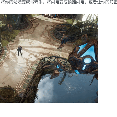
。将你的骷髅变成弓箭手，将闪电变成锁链闪电，或者让你的蛇