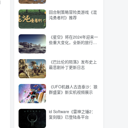
些重大变化，全新的旅行方
击
式以及Mod工具等
回合制策略冒险类游戏《混
沌勇者村》推荐
《巴比伦的陨落》发布史上
最悲剧补丁更新日志
《星空》将在2024年迎来一
些重大变化，全新的旅行方
《UFO机器人古连泰沙：狼
式以及Mod工具等
群盛宴》新实机视频展示
《巴比伦的陨落》发布史上
最悲剧补丁更新日志
id Software《雷神之锤2：
复刻版》已登陆各平台
《UFO机器人古连泰沙：狼
群盛宴》新实机视频展示
乔尔配音演员畅谈《最后生
还者3》 全新故事线或成重
点
id Software《雷神之锤2：
复刻版》已登陆各平台