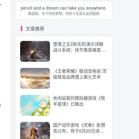
人
战斗系统：快节奏高难度类
pencil and a dream can take you anywhere.
魂体验
拿起笔，写下你的梦想，你的人生就从此刻起航
《王者荣耀》联动宝格丽 顶
文章推荐
级珠宝品牌遇上第九艺术
堕落之主2新实机演示详解
战斗系统：快节奏高难度类
休闲益智的模拟器游戏《牧
魂体验
羊星球》已推出
《王者荣耀》联动宝格丽 顶
级珠宝品牌遇上第九艺术
国产动作游戏《灵拳》新预
告公布，将于6月20日进行
EA发售
休闲益智的模拟器游戏《牧
羊星球》已推出
力
回合制策略冒险类游戏《混
沌勇者村》推荐
国产动作游戏《灵拳》新预
告公布，将于6月20日进行
《星空》将在2024年迎来一
EA发售