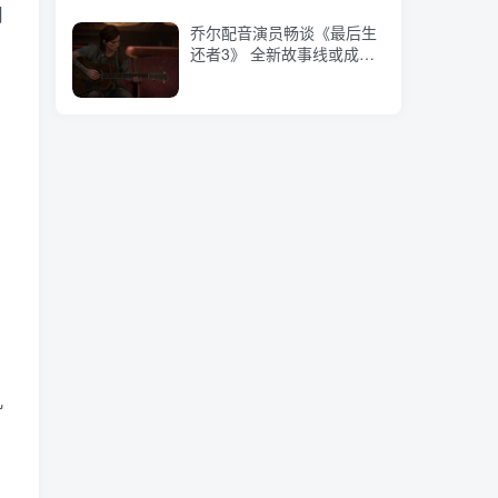
用
乔尔配音演员畅谈《最后生
还者3》 全新故事线或成重
点
几