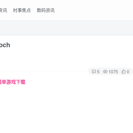
资讯
时事焦点
数码资讯
och
5
1075
0
-网单游戏下载