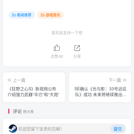
新闻推荐
游戏资讯
喜欢就支持一下吧
点赞
92
分享
上一篇
下一篇
《狂野之心S》新视频公布
SE确认《光与影：33号远征
介绍强力武器“伞刃”和“大炮”
队》成功 未来将继续推出回
合制RPG
评论
抢沙发
欢迎您留下宝贵的见解！
提交