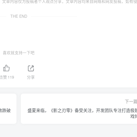
，文章内容仅为投稿者个人观点分享，文章内容均来自网络和网友投稿，如有
THE END
喜欢就支持一下吧
点赞
119
分享
下一
数跌破
盛夏来临，《影之刃零》备受关注，开发团队专注打造极
戏