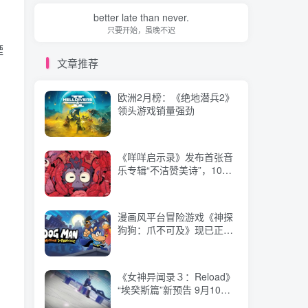
文章推荐
better late than never.
只要开始，虽晚不迟
欧洲2月榜：《绝地潜兵2》
湮
领头游戏销量强劲
文章推荐
欧洲2月榜：《绝地潜兵2》
《咩咩启示录》发布首张音
领头游戏销量强劲
乐专辑“不洁赞美诗”，10月
28日上线！
《咩咩启示录》发布首张音
漫画风平台冒险游戏《神探
乐专辑“不洁赞美诗”，10月
狗狗：爪不可及》现已正式
28日上线！
上线Steam！
漫画风平台冒险游戏《神探
《女神异闻录３：Reload》
狗狗：爪不可及》现已正式
“埃癸斯篇”新预告 9月10日
上线Steam！
上线
《女神异闻录３：Reload》
英伟达RTX 50系列显卡减
“埃癸斯篇”新预告 9月10日
产，AI GPU生产优先
上线