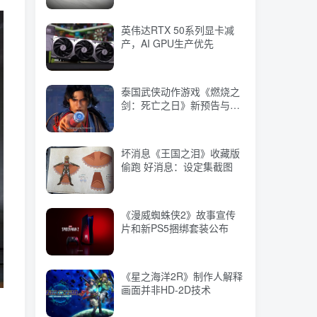
英伟达RTX 50系列显卡减
泰国武侠动作游戏《燃烧之
产，AI GPU生产优先
剑：死亡之日》新预告与PC
配置需求公布
泰国武侠动作游戏《燃烧之
坏消息《王国之泪》收藏版
剑：死亡之日》新预告与PC
偷跑 好消息：设定集截图
配置需求公布
坏消息《王国之泪》收藏版
《漫威蜘蛛侠2》故事宣传
偷跑 好消息：设定集截图
片和新PS5捆绑套装公布
《漫威蜘蛛侠2》故事宣传
《星之海洋2R》制作人解释
片和新PS5捆绑套装公布
画面并非HD-2D技术
《星之海洋2R》制作人解释
《龙腾世纪4》不会在2024
画面并非HD-2D技术
年4月之前发售 玩家还需等
待