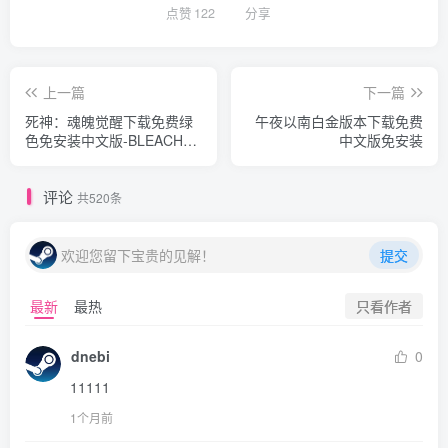
点赞
122
分享
上一篇
下一篇
死神：魂魄觉醒下载免费绿
午夜以南白金版本下载免费
色免安装中文版-BLEACH
中文版免安装
Rebirth of Souls Ultimate
Edition
评论
共520条
欢迎您留下宝贵的见解！
提交
只看作者
最新
最热
dnebi
0
11111
1个月前