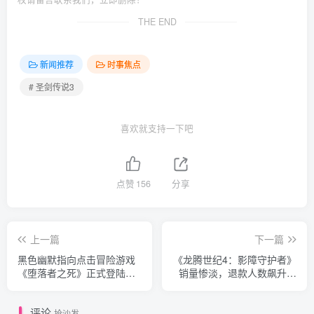
THE END
新闻推荐
时事焦点
# 圣剑传说3
喜欢就支持一下吧
点赞
156
分享
上一篇
下一篇
黑色幽默指向点击冒险游戏
《龙腾世纪4：影障守护者》
《堕落者之死》正式登陆
销量惨淡，退款人数飙升引
Steam，获好评如潮
发关注
评论
抢沙发