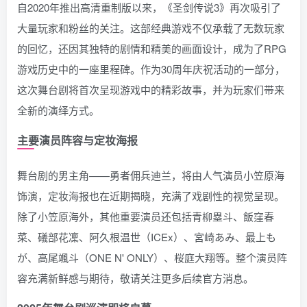
自2020年推出高清重制版以来，《圣剑传说3》再次吸引了
大量玩家和粉丝的关注。这部经典游戏不仅承载了无数玩家
的回忆，还因其独特的剧情和精美的画面设计，成为了RPG
游戏历史中的一座里程碑。作为30周年庆祝活动的一部分，
这次舞台剧将首次呈现游戏中的精彩故事，并为玩家们带来
全新的演绎方式。
主要演员阵容与定妆海报
舞台剧的男主角——勇者佣兵迪兰，将由人气演员小笠原海
饰演，定妆海报也在近期揭晓，充满了戏剧性的视觉呈现。
除了小笠原海外，其他重要演员还包括青柳塁斗、飯窪春
菜、礒部花凜、阿久根温世（ICEx）、宮崎あみ、最上も
が、高尾颯斗（ONE N' ONLY）、桜庭大翔等。整个演员阵
容充满新鲜感与期待，敬请关注更多后续官方消息。