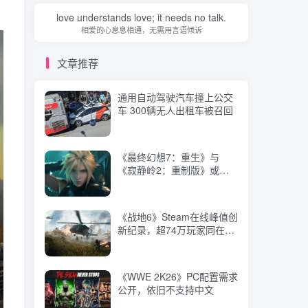
文章推荐
love understands love; it needs no talk.
相爱的心息息相通，无需用言语倾诉
通用自动驾驶汽车撞上公交
车 300辆无人出租车被召回
文章推荐
通用自动驾驶汽车撞上公交
《最终幻想7：重生》与
车 300辆无人出租车被召回
《寂静岭2：重制版》或将
登陆更多平台，曝Switch2和
Xbox版本！
《最终幻想7：重生》与
《战地6》Steam在线峰值创
《寂静岭2：重制版》或将
新纪录，超74万玩家同在
登陆更多平台，曝Switch2和
线！
Xbox版本！
《战地6》Steam在线峰值创
《WWE 2K26》PC配置需求
新纪录，超74万玩家同在
公开，依旧不支持中文
线！
《WWE 2K26》PC配置需求
联机格斗休闲游戏《女神试
公开，依旧不支持中文
炼》上线Steam