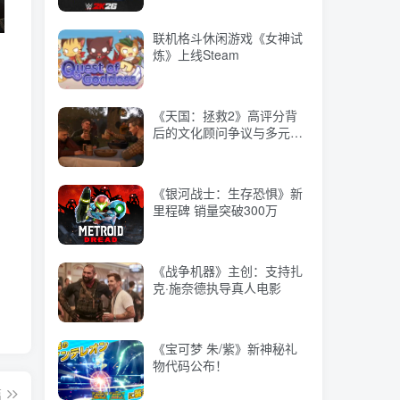
联机格斗休闲游戏《女神试
《天国：拯救2》高评分背
炼》上线Steam
后的文化顾问争议与多元性
侵
挑战
《天国：拯救2》高评分背
《银河战士：生存恐惧》新
后的文化顾问争议与多元性
里程碑 销量突破300万
挑战
《银河战士：生存恐惧》新
《战争机器》主创：支持扎
里程碑 销量突破300万
克·施奈德执导真人电影
《战争机器》主创：支持扎
《宝可梦 朱/紫》新神秘礼
克·施奈德执导真人电影
物代码公布！
《宝可梦 朱/紫》新神秘礼
2023年游戏行业并购总额达
物代码公布！
767亿美元：微软收购动暴
占大头
篇