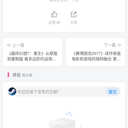
点赞
98
分享
上一篇
下一篇
《最终幻想7：重生》从原版
《赛博朋克2077》续作将是
到重制版 看多边形的运用演
电影和游戏的独特融合 更具
变
电影沉浸感
评论
抢沙发
欢迎您留下宝贵的见解！
提交