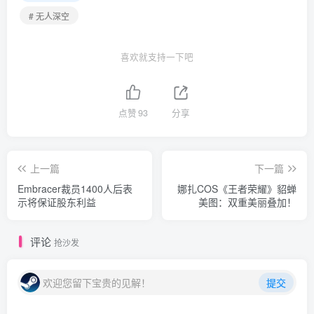
# 无人深空
喜欢就支持一下吧
点赞
93
分享
上一篇
下一篇
Embracer裁员1400人后表
娜扎COS《王者荣耀》貂蝉
示将保证股东利益
美图：双重美丽叠加！
评论
抢沙发
欢迎您留下宝贵的见解！
提交