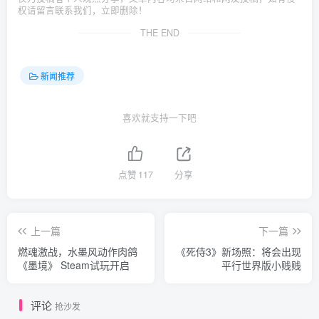
权请留言联系我们，立即删除！
THE END
新闻推荐
喜欢就支持一下吧
点赞
117
分享
上一篇
下一篇
燃魂激战，水墨风动作肉鸽
《死侍3》新场照：将会出现
《墨境》 Steam试玩开启
平行世界版小贱贱
评论
抢沙发