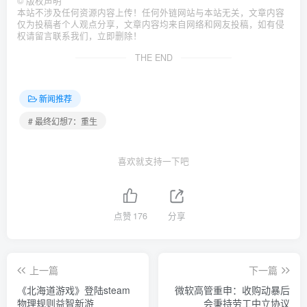
©
版权声明
本站不涉及任何资源内容上传！任何外链网站与本站无关，文章内容
仅为投稿者个人观点分享，文章内容均来自网络和网友投稿，如有侵
权请留言联系我们，立即删除！
THE END
新闻推荐
# 最终幻想7：重生
喜欢就支持一下吧
点赞
176
分享
上一篇
下一篇
《北海道游戏》登陆steam
微软高管重申：收购动暴后
物理规则益智新游
会秉持劳工中立协议