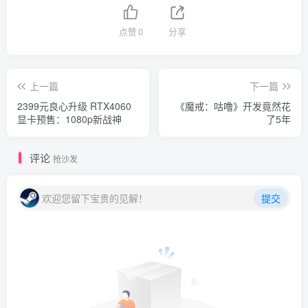
点赞
0
分享
上一篇
下一篇
2399元良心升级 RTX4060
《魔戒：咕噜》开发竟然花
显卡预售：1080p新战神
了5年
评论
抢沙发
欢迎您留下宝贵的见解！
提交