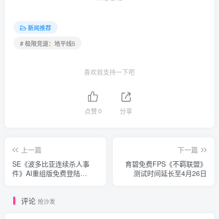
新闻推荐
# 极限竞速：地平线5
喜欢就支持一下吧
点赞
0
分享
上一篇
下一篇
SE《波多比亚连续杀人事
育碧免费FPS《不羁联盟》
件》AI重组版免费登陆
测试时间延长至4月26日
steam
评论
抢沙发