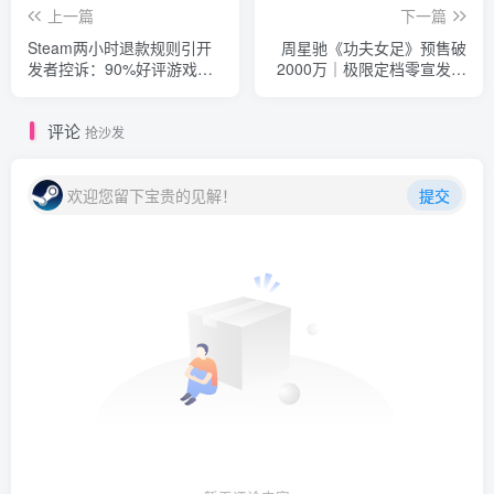
上一篇
下一篇
Steam两小时退款规则引开
周星驰《功夫女足》预售破
发者控诉：90%好评游戏遭
2000万｜极限定档零宣发，
遇21%退款率，小团队生存
3.8亿成本能否回本引关注
受挤压
评论
抢沙发
欢迎您留下宝贵的见解！
提交