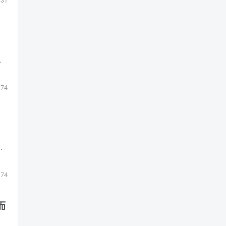
票房已达9.32亿美元。
74
外媒评测批评其战斗单调、敌人重复，玩家与媒体评价两极。
174
而