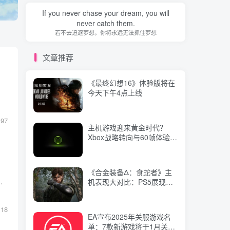
今天下午4点上线
If you never chase your dream, you will
never catch them.
若不去追逐梦想，你将永远无法抓住梦想
主机游戏迎来黄金时代？
Xbox战略转向与60帧体验双
文章推荐
重信号解析
《最终幻想16》体验版将在
《合金装备Δ：食蛇者》主
今天下午4点上线
机表现大对比：PS5展现最
佳稳定性，PS5 Pro需优化
197
主机游戏迎来黄金时代？
EA宣布2025年关服游戏名
Xbox战略转向与60帧体验双
单：7款新游戏将于1月关闭
重信号解析
服务
《合金装备Δ：食蛇者》主
2025年7月最新Steam销量
属国家所有，非法占用将面临法律严惩。
机表现大对比：PS5展现最
榜单揭晓：《明末：渊虚之
佳稳定性，PS5 Pro需优化
羽》惊艳亮相第四位！
118
EA宣布2025年关服游戏名
Netflix《范马刃牙》第二季
单：7款新游戏将于1月关闭