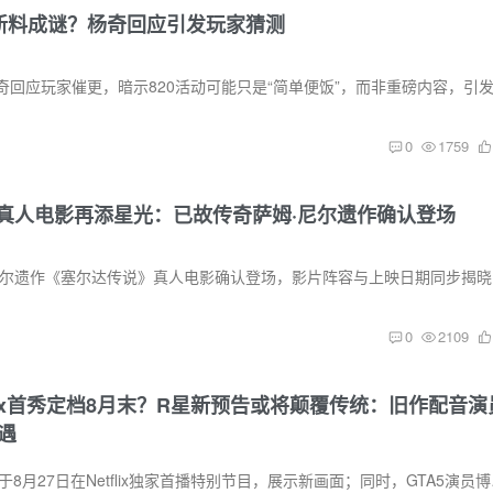
0新料成谜？杨奇回应引发玩家猜测
0
1759
真人电影再添星光：已故传奇萨姆·尼尔遗作确认登场
已故传奇
0
2109
tflix首秀定档8月末？R星新预告或将颠覆传统：旧作配音演
遇
R星宣布《GTA6》将