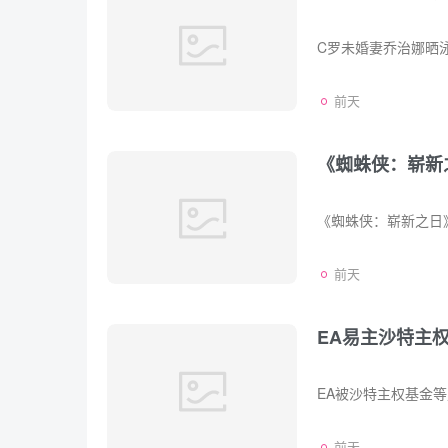
前天
《蜘蛛侠：崭新
前天
EA易主沙特主
前天