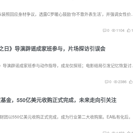
C罗未婚妻乔治娜晒泳装照回应身材争议，透露C罗暖心鼓励
0
1104
之日》导演辟谣成家班参与，片场探访引误会
《蜘蛛侠：崭新之日》导演辟谣成家班参与动作
0
2386
权基金，550亿美元收购正式完成，未来走向引关注
EA被沙
0
1458