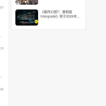
157
《最终幻想7：重制版
Intergrade》将于2026年1
月22日登陆Switch 2平台 即
日起开启eShop预购
C罗鼓励她靠内在生活。
170
的成就系统，为全成就玩家提供特殊奖励，这是Xbox成就系统21年来最大变革。
159