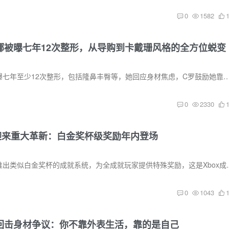
0
1582
娜被曝七年12次整形，从导购到卡戴珊风格的全方位蜕变
C罗未婚妻乔治娜被曝七年至少12次整形，包括隆鼻丰臀等，她回应身材焦虑，
0
2330
统迎来重大革新：白金奖杯级奖励年内登场
Xbox CEO确认年内推出类似白金奖杯
0
1043
回击身材争议：你不靠外表生活，靠的是自己