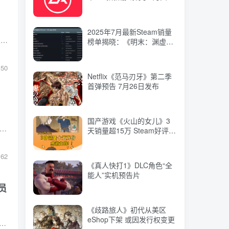
首弹预告 7月26日发布
服务
2025年7月最新Steam销量
国产游戏《火山的女儿》3
游戏科学美术总监杨奇回应玩家催更，暗示820活动可能只是“简单便饭”，而非重磅内容，引发对《黑神话：钟馗》新情报的猜测。
榜单揭晓：《明末：渊虚之
天销量超15万 Steam好评如
羽》惊艳亮相第四位！
潮
50
Netflix《范马刃牙》第二季
《真人快打1》DLC角色“全
首弹预告 7月26日发布
能人”实机预告片
国产游戏《火山的女儿》3
《歧路旅人》初代从美区
演员萨姆·尼尔遗作《塞尔达传说》真人电影确认登场，影片阵容与上映日期同步揭晓，预计2027年4月30日公映。
天销量超15万 Steam好评如
eShop下架 或因发行权变更
潮
62
《真人快打1》DLC角色“全
《最终幻想7：重制版
能人”实机预告片
Intergrade》将于2026年1
员
月22日登陆Switch 2平台 即
日起开启eShop预购
《歧路旅人》初代从美区
eShop下架 或因发行权变更
于8月27日在Netflix独家首播特别节目，展示新画面；同时，GTA5演员博格自曝试镜60次遭冷遇，折射R星宣传与选角策略的双面性。