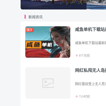
新闻资讯
咸鱼单机下载站
置顶
咸鱼单机下载站最新
6个月前
网红私闯无人岛
7小时前