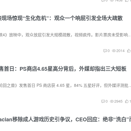
映现场惊现“生化危机”：观众一个响屁引发全场大疏散
哥伦比亚一场《蜘蛛侠4》放映中，观众放屁引发大规模疏散，视频疯传。影片票房未受影响，全球
0
2014
售首日：PS商店4.65星高分背后，外媒却指出三大短板
Game Freak 新作《轮回之兽》发售首日 PS 商店获 4.65 星，84% 五星好评，但
0
2945
lacian移除成人游戏历史引争议，CEO回应：绝非“洗白”