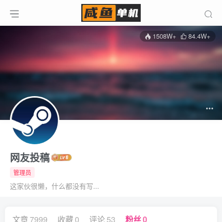
1508W+
84.4W+
网友投稿
管理员
这家伙很懒，什么都没有写...
文章
7999
收藏
0
评论
53
粉丝
0